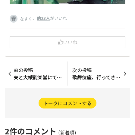
、
他23人
がいいね
なすく
いいね
前の投稿
次の投稿
夫と大槻能楽堂にて野村万作萬斎さんの狂言へ。 着物の方わりといて浴衣に半幅の方もいました。暑いですよね💦 雨でしたがあまり当たらずで良かったです。 最後の獅子の舞がかっこよかったです。
歌舞伎座、行ってきました！ 白鸚さん、幸四郎さん、染五郎さん、親子3代！凄い！高麗屋！
トークにコメントする
2
件のコメント
(新着順)