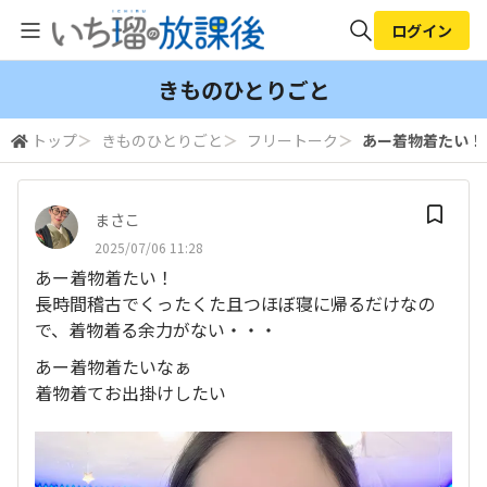
ログイン
全体検索
きものひとりごと
トップ
＞
きものひとりごと
＞
フリートーク
＞
あー着物着たい！ 
検索
まさこ
2025/07/06 11:28
あー着物着たい！
長時間稽古でくったくた且つほぼ寝に帰るだけなの
で、着物着る余力がない・・・
あー着物着たいなぁ
着物着てお出掛けしたい