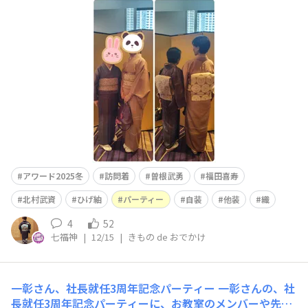
装、自装をして行ってきました✨✨✨和装師範合格後、他
装第一号は母の着付けでした👍👍👍丁寧に比較的短時間で
きれいに着付けることができました！母も喜んでくれて、
楽に着崩れずに過ごせたと喜んでくれました😊😊😊少
し、親孝行ができて嬉しかったです✨✨✨ちなみに母
アワード2025冬
訪問着
曽根武勇
福田喜寿
北村武資
ひげ紬
パーティー
自装
他装
織
4
52
七福神
|
12/15
|
きもの de おでかけ
一彰さん、社長就任3周年記念パーティー
一彰さんの、社
長就任3周年記念パーティーに、お教室のメンバーや先生