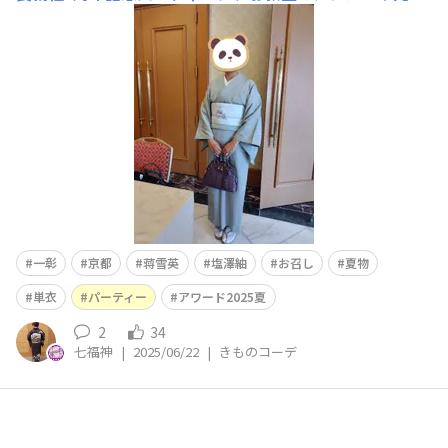
方と😀😀😀紋紗や大島紬の新作や力作のきものや和田光
正さんの息子そんの金彩や中国の人間国宝の蒋雪英先生の
作品がところ狭しと…あいにく、魂が震えて飛びつく作品
には、今回は出会えませんでしたが、かなり眼福でした～
😍😍😍パーティータイムは、ビ
一彰
京都
蒋雪英
塩澤紬
お召し
夏物
単衣
パーティー
アワード2025夏
2
34
七福神
|
2025/06/22
|
きものコーデ