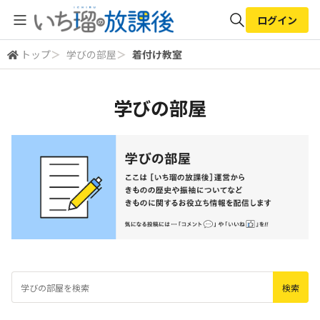
ログイン
トップ
＞
学びの部屋
＞
着付け教室
全体検索
学びの部屋
検索