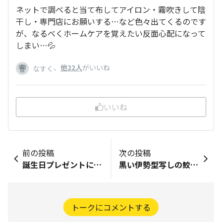
ネットで調べると当て布してアイロン・霧吹きして陰
干し・専門店にお願いする…など色々出てくるのです
が、なるべくホームケアを覚えたい反面心配になって
しまい…💦
、
他22人
がいいね
なすく
いいね
前の投稿
次の投稿
誕生日プレゼントに ビールの帯留をいただきました 以前いただいたビールの蜻蛉玉簪といい 流石のチョイスでテンション爆上がりです🍻
黒い伊勢型写しの鮫ずっと欲しかったのがこの度出会いました。夏物だけど(笑) 単は角通し（緑色）を持ってるし、袷は訪問着も色無地もあるから夏のちょっとちゃんとしたい時用にちょうどいいということで！ タイミング的にお買い得価格になっててホントは師範の支払いとかもあってなやんだけど、イオンモールのオフもあるし…と買いました 今は諸々値上がりしてるからこれを逃すと高くなるかもと…いうのもありますしね いや、ホントに着物もね 小千谷縮とか私が教室通い始めた頃よりかなり値上がりしましたよ 生徒さん価格で出してる紬や小紋、夏小紋もだいぶ値上がりしましたよ 輸送費とかも考えるとしょうがないのですけどね 考え方は人それぞれですが値上がり着物の場合、安いものほど値上がりの影響でますね。 高いものはそもそも財布と会議しないと買えないから多少の値上がりは分からないとも言えますが(笑)
トークにコメントする