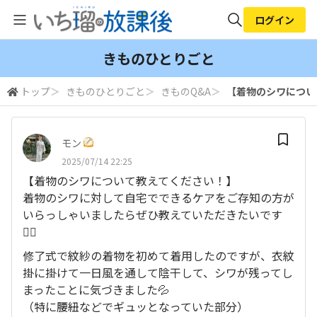
ログイン
全体検索
きものひとりごと
トップ
＞
きものひとりごと
＞
きものQ&A
＞
【着物のシワについて
検索
モン
2025/07/14 22:25
【着物のシワについて教えてください！】
着物のシワに対して自宅でできるケアをご存知の方が
いらっしゃいましたらぜひ教えていただきたいです
🙇‍♂️
修了式で紋紗の着物を初めて着用したのですが、衣紋
掛に掛けて一日風を通して陰干して、シワが残ってし
まったことに気づきました💦
（特に腰紐などでギュッとなっていた部分）