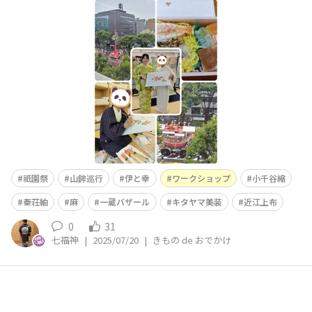
の際の懸賞に当選して、伊と幸さんの白生地に友禅で色付
けをして扇子に仕上げるというワークショップに参加しま
した！そして伊と幸さんの社屋の前が山鉾巡行の通り道と
いうことで、土砂降りの中、室内で山鉾巡行を見学しまし
た✨色付けはとても楽しく、若くして伝統工芸士に
祇園祭
山鉾巡行
伊と幸
ワークショップ
小千谷縮
秦荘紬
麻
一蔵バザール
キタヤマ美装
近江上布
0
31
七福神
|
2025/07/20
|
きもの de おでかけ