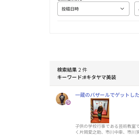
投稿日時
検索結果
2 件
キーワード:#キタヤマ美装
一蔵のバザールでゲットし
子供の学校行事である芸術教室で
く片岡愛之助、市川中車、市川笑
リブや、売店の宣伝、学校の校