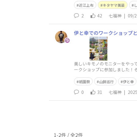
近江上布
キタヤマ美装
2
42
七福神
|
09/2
伊と幸でのワークショップ
美しいキモノのモニターをやっ
ークショップに参加しました！
✨色付けはとても楽しく、若く
祇園祭
山鉾巡行
伊と幸
0
31
七福神
|
2025
1-2件 / 全2件