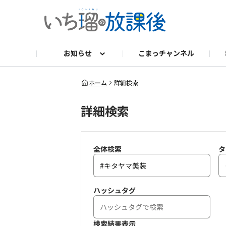
お知らせ
こまっチャンネル
ニュース
もったいないきもの相談会®
作家ファンクラブ
いち瑠 無料体験レッスン
キャンペーン
kiraku部
いち瑠 Instag
きものエ
サイト
ホーム
詳細検索
詳細検索
全体検索
タ
ハッシュタグ
検索結果表示