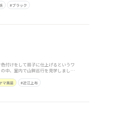
派
ブラック
で色付けをして扇子に仕上げるというワ
りの中、室内で山鉾巡行を見学しました
ヤマ美装
近江上布