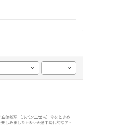
流白浪燦星（ルパン三世🔫）今をときめ
しみました✨🌟✨🌟途中現代的なアド