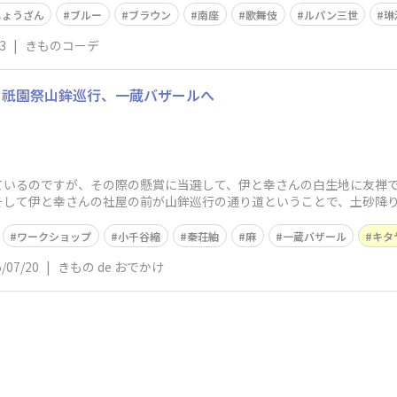
しょうざん
ブルー
ブラウン
南座
歌舞伎
ルパン三世
琳
3
|
きものコーデ
と祇園祭山鉾巡行、一蔵バザールへ
ているのですが、その際の懸賞に当選して、伊と幸さんの白生地に友禅
そして伊と幸さんの社屋の前が山鉾巡行の通り道ということで、土砂降
して伝統工芸士に
ワークショップ
小千谷縮
秦荘紬
麻
一蔵バザール
キタ
/07/20
|
きもの de おでかけ