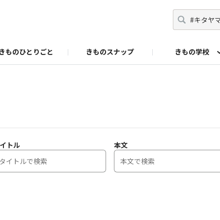
きものひとりごと
きものスナップ
きもの学校
ram
ピソード
の使い方
いち瑠 × SDGs
学びの部屋
いち瑠 YouTube
いち瑠
イトル
本文