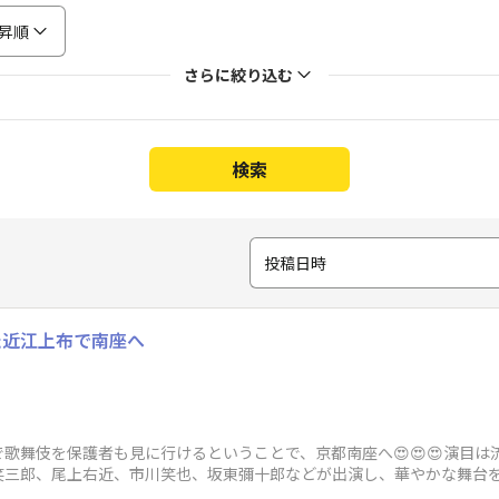
昇順
さらに絞り込む
検索
投稿日時
た近江上布で南座へ
歌舞伎を保護者も見に行けるということで、京都南座へ😍😍😍演目は
三郎、尾上右近、市川笑也、坂東彌十郎などが出演し、華やかな舞台を楽
歌を歌ってくれ