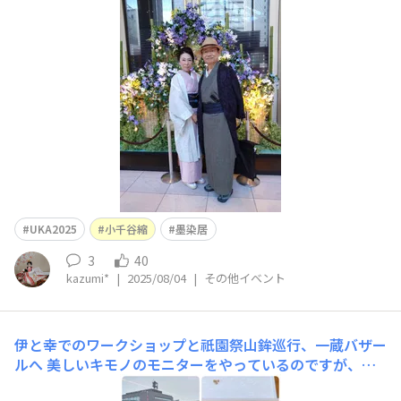
物に、帯は墨染居の一点ものを角帯と半巾帯に仕立てたペ
ア帯です。 ヘアメイクや着付けをお願いして、アップグ
レードした着姿に大満足の一日でした。 一緒に参加した
教室のお仲間もゴージャス感あり、スタイリッシュ感あり
な
UKA2025
小千谷縮
墨染居
3
40
kazumi*
|
2025/08/04
|
その他イベント
伊と幸でのワークショップと祇園祭山鉾巡行、一蔵バザー
ルへ
美しいキモノのモニターをやっているのですが、そ
の際の懸賞に当選して、伊と幸さんの白生地に友禅で色付