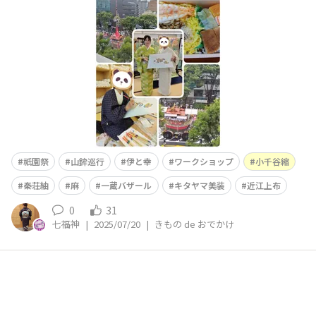
けをして扇子に仕上げるというワークショップに参加しま
した！そして伊と幸さんの社屋の前が山鉾巡行の通り道と
いうことで、土砂降りの中、室内で山鉾巡行を見学しまし
た✨色付けはとても楽しく、若くして伝統工芸士に
祇園祭
山鉾巡行
伊と幸
ワークショップ
小千谷縮
秦荘紬
麻
一蔵バザール
キタヤマ美装
近江上布
0
31
七福神
|
2025/07/20
|
きもの de おでかけ